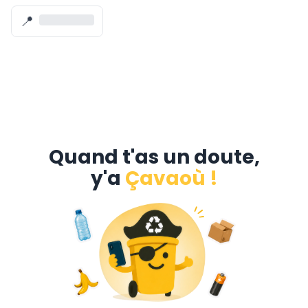
📍
Quand t'as un doute,
y'a
Çavaoù !