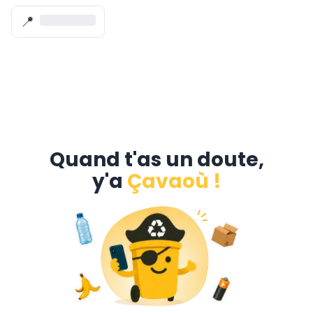
📍
Quand t'as un doute,
y'a
Çavaoù !