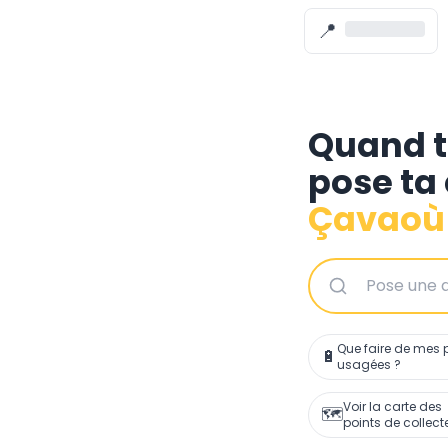
📍
Quand t
pose ta
Çavaoù 
Que faire de mes p
🔋
usagées ?
Voir la carte des
🗺️
points de collect