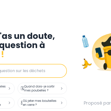
'as un doute,
 question à
!
iles
Quand dois-je sortir
🗓️
mes poubelles ?
Où jeter mes bouteilles
🍾
Proposé pa
e
en verre ?